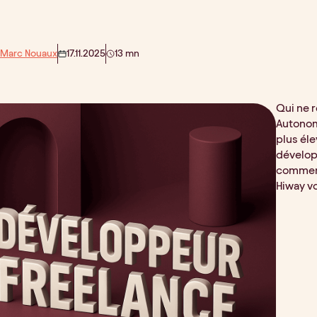
 Marc Nouaux
17.11.2025
13 mn
Qui ne r
Autonomi
plus éle
dévelop
comment 
Hiway vo