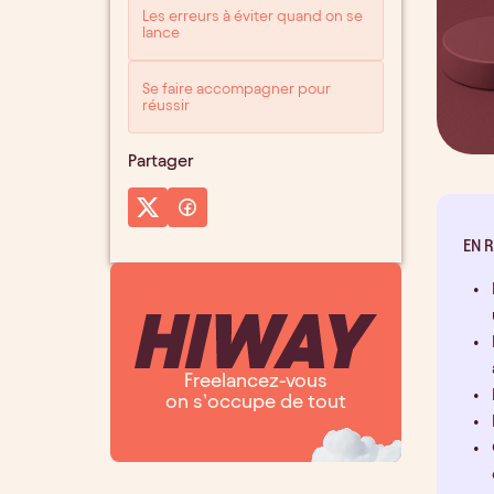
Les erreurs à éviter quand on se
lance
Se faire accompagner pour
réussir
Partager
EN 
Freelancez-vous
on s’occupe de tout