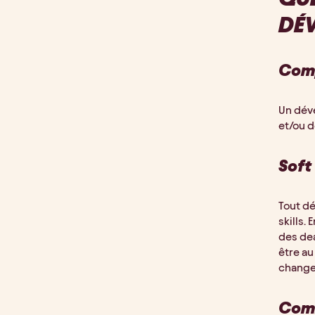
DÉV
Comp
Un déve
et/ou d
Soft 
Tout dé
skills.
des dea
être au
change
Comm