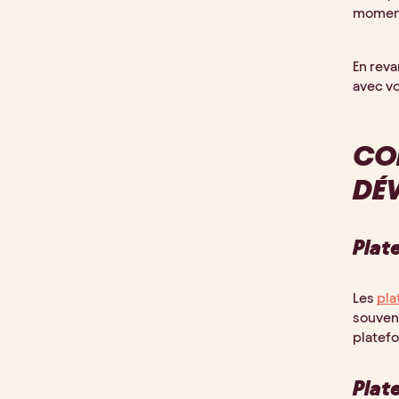
moment 
En reva
avec vo
COM
DÉV
Plat
Les
pla
souven
platefo
Plat