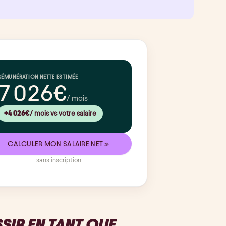
RÉMUNÉRATION NETTE ESTIMÉE
7 026€
/ mois
+4 026€
/ mois vs votre salaire
CALCULER MON SALAIRE NET »
sans inscription
IR EN TANT QUE