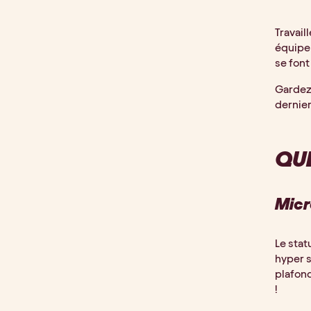
Travail
équipe 
se font
Gardez 
dernier
QUE
Micr
Le stat
hyper s
plafond
!