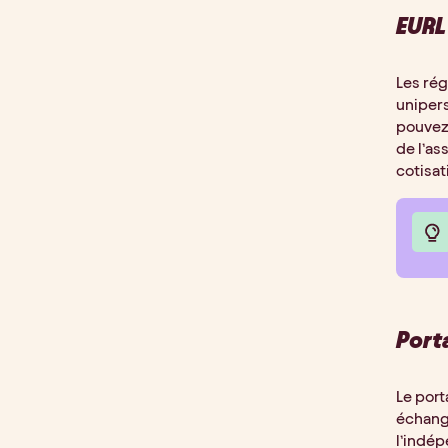
EURL
Les ré
unipers
pouvez 
de l’as
cotisat
Port
Le port
échange
l’indép