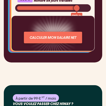
Nombre de jours travaillés
2
18
j/a
6 255€
CALCULER MON SALAIRE NET
HT
À partir de 99 €
/ mois
VOUS VOULEZ PASSER CHEZ HIWAY ?