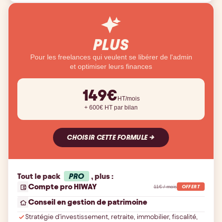
PLUS
Pour les freelances qui veulent se libérer de l'admin
et optimiser leurs finances
149
€
HT/mois
+
600
€ HT par bilan
CHOISIR CETTE FORMULE →
Tout le pack
PRO
, plus :
Compte pro HIWAY
11€ / mois
OFFERT
Conseil en gestion de patrimoine
Stratégie d'investissement, retraite, immobilier, fiscalité,