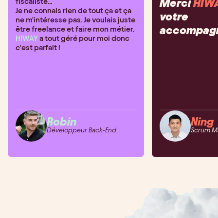
Merci
HIW
fiscaliste...
Je ne connais rien de tout ça et ça
votre
ne m'intéresse pas. Je voulais juste
accompagn
être freelance et faire mon métier.
HIWAY
a tout géré pour moi donc
c'est parfait !
Robin
Ning
Développeur Back-End
Scrum M