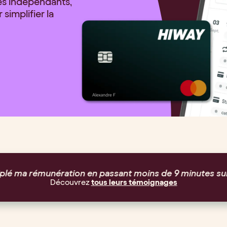
es indépendants,
simplifier la
ratif !
”
“
Je peux me concentrer exc
Découvrez
tous leurs témoignages