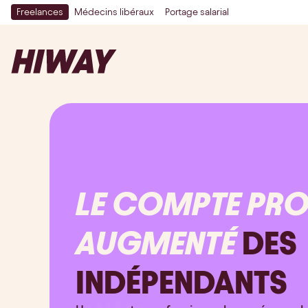
Freelances
Médecins libéraux
Portage salarial
LE COMPTE PR
AUGMENTÉ
DES
INDÉPENDANTS