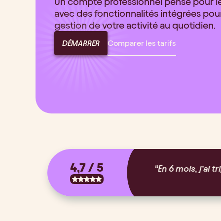
Un compte professionnel pensé pour l
avec des fonctionnalités intégrées pour 
gestion de votre activité au quotidien.
Comparer les tarifs
DÉMARRER
4,7 / 5
 rémunération en passant moins de 9 minutes sur l’administ