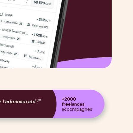
+2000
lusivement sur ce que j’aime faire, mon job.
”
freelances
accompagnés