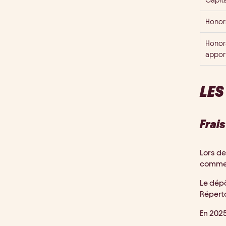
Honor
Honor
appor
LES
Frai
Lors de
commerc
Le dépô
Réperto
En 2025,