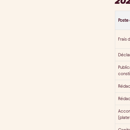
20
Poste
Frais 
Déclar
Public
consti
Rédac
Rédact
Accom
(plat
Capita