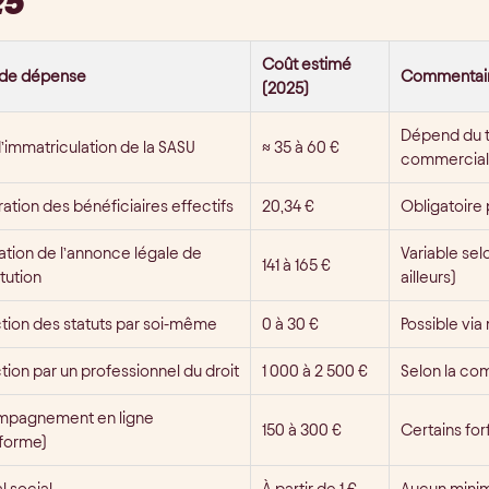
25
Coût estimé
 de dépense
Commentai
(2025)
Dépend du ty
d’immatriculation de la SASU
≈ 35 à 60 €
commercial
ation des bénéficiaires effectifs
20,34 €
Obligatoire 
ation de l’annonce légale de
Variable sel
141 à 165 €
tution
ailleurs)
tion des statuts par soi-même
0 à 30 €
Possible via
ion par un professionnel du droit
1 000 à 2 500 €
Selon la com
pagnement en ligne
150 à 300 €
Certains for
eforme)
l social
À partir de 1 €
Aucun mini