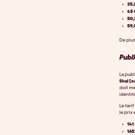
35,
45
50,
59,
De plus
Publ
La publ
Shal (s
doit me
identit
Le tari
le prix 
141
165