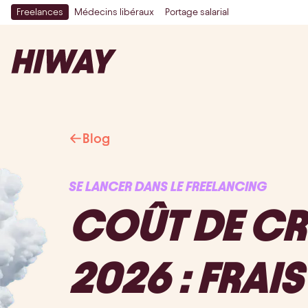
Freelances
Médecins libéraux
Portage salarial
Blog
SE LANCER DANS LE FREELANCING
COÛT DE CR
2026 : FRAI