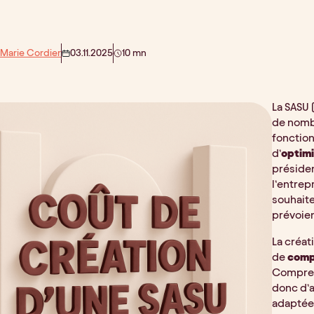
 Marie Cordier
03.11.2025
10 mn
La SASU 
de nomb
fonctio
d’
optimi
présiden
l’entrep
souhaite
prévoie
La créat
de
comp
Compren
donc d’a
adaptée 