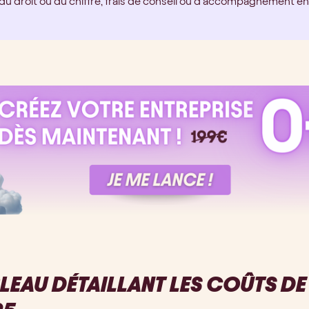
du droit ou du chiffre, frais de conseil ou d’accompagnement en 
LEAU DÉTAILLANT LES COÛTS DE