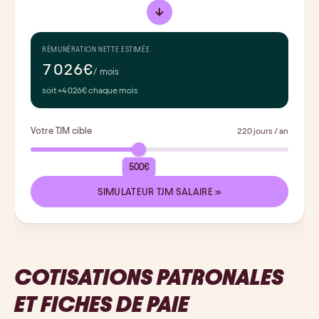
→
RÉMUNÉRATION NETTE ESTIMÉE
7 026€
/ mois
soit +4 026€ chaque mois
Votre TJM cible
220 jours / an
500€
SIMULATEUR TJM SALAIRE »
COTISATIONS PATRONALES
ET FICHES DE PAIE