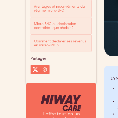
Avantages et inconvénients du
régime micro-BNC
Micro-BNC ou déclaration
contrôlée : que choisir ?
Comment déclarer ses revenus
en micro-BNC ?
Partager
En 
L’offre tout-en-un