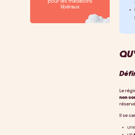
pour les médecins
libéraux
QU’
Défi
Le rég
non co
réservé
Il se ca
un
un