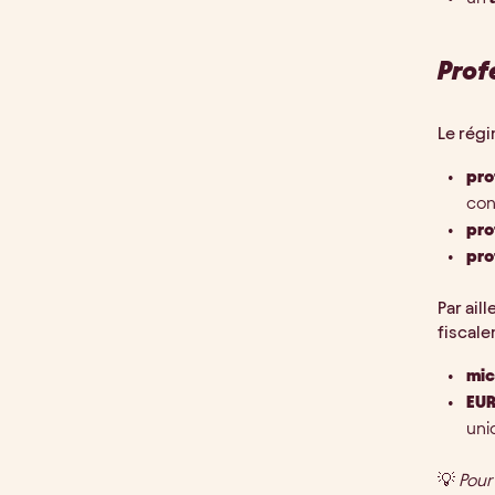
Prof
Le rég
pro
con
pro
pro
Par ail
fiscale
mic
EU
uni
💡
Pour