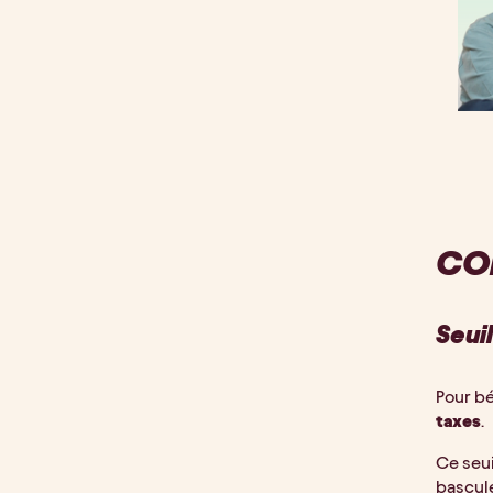
CON
Seui
Pour bé
taxes
.
Ce seui
bascule