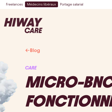
Freelances
Médecins libéraux
Portage salarial
Blog
CARE
MICRO-BNC 
FONCTIONNEM