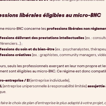
essions libérales éligibles au micro-BNC
ime micro-BNC concerne les
professions libérales non régleme
fessions délivrant des prestations intellectuelles
(ex. : consu
férenciers…) ;
fessions du soin et du bien-être
(ex. : psychanalystes, thérapeu
fessions créatives
(ex. : graphistes, community managers, vidéa
leurs, seuls les professionnels exerçant en leur nom propre et 
ment sont éligibles au micro-BNC. Ce régime est donc compatib
ro-entreprise / EI
(entreprise individuelle),
RL
(entreprise unipersonnelle à responsabilité limitée)
assujettie à
que.
 faire le choix de plan d’entreprise le plus adapté à votre projet, 