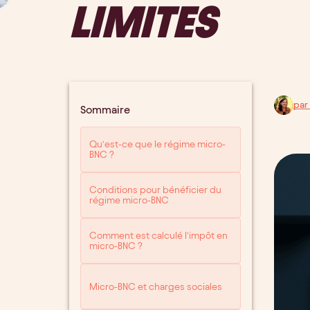
LIMITES
par
Sommaire
Qu’est-ce que le régime micro-
BNC ?
Conditions pour bénéficier du
régime micro-BNC
Comment est calculé l’impôt en
micro-BNC ?
Micro-BNC et charges sociales