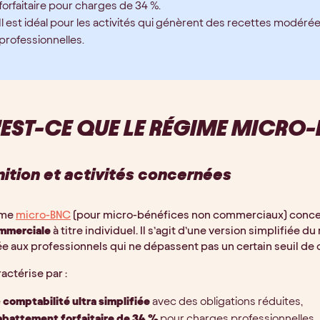
forfaitaire pour charges de 34 %.
Il est idéal pour les activités qui génèrent des recettes modér
professionnelles.
EST-CE QUE LE RÉGIME MICRO-
nition et activités concernées
ime
micro-BNC
(pour micro-bénéfices non commerciaux) concer
mmerciale
à titre individuel. Il s’agit d’une version simplifié
e aux professionnels qui ne dépassent pas un certain seuil de c
ractérise par :
e
comptabilité ultra simplifiée
avec des obligations réduites,
abattement forfaitaire de 34 %
pour charges professionnelles.