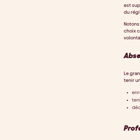
est sup
du rég
Notons 
choix c
volonta
Abse
Le gran
tenir u
enr
ten
déc
Prof