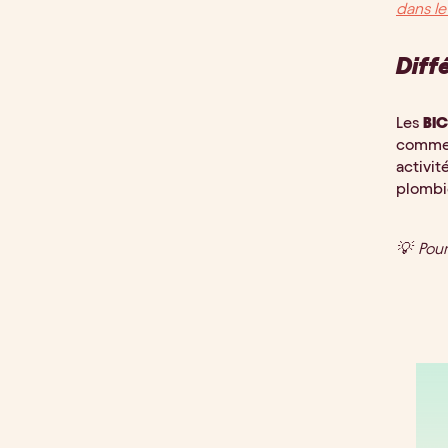
dans le 
Diff
Les
BIC
commer
activit
plombie
💡 Pour