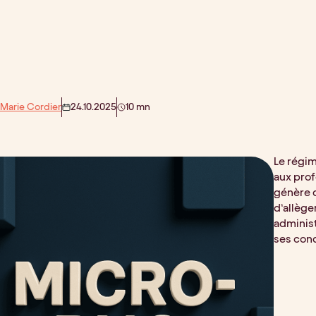
 Marie Cordier
24.10.2025
10 mn
Le régim
aux prof
génère d
d’allèg
administ
ses cond