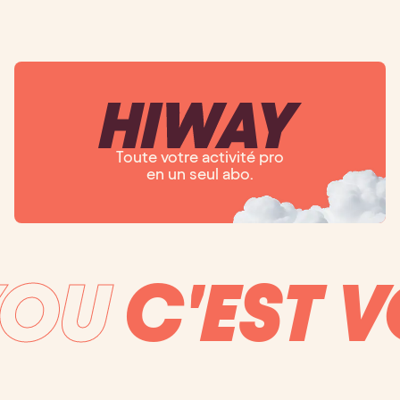
Toute votre activité pro
en un seul abo.
YOU
C'EST V