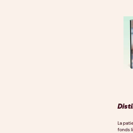
Dist
La pati
fonds l