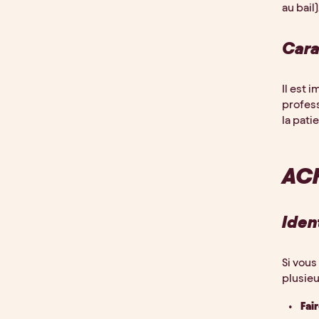
au bail)
Cara
Il est 
profess
la pati
ACH
Iden
Si vous
plusieu
Fai