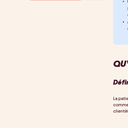
QU’
Défi
La pati
comme
clientè