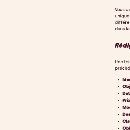
Vous de
unique 
différe
dans la
Rédi
Une foi
précède
Ide
Obj
Dat
Pri
Mod
Des
Cla
Obl