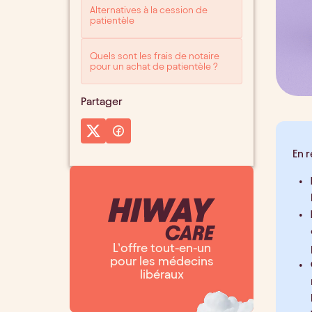
Alternatives à la cession de
patientèle
Quels sont les frais de notaire
pour un achat de patientèle ?
Partager
En 
L’offre tout-en-un
pour les médecins
libéraux