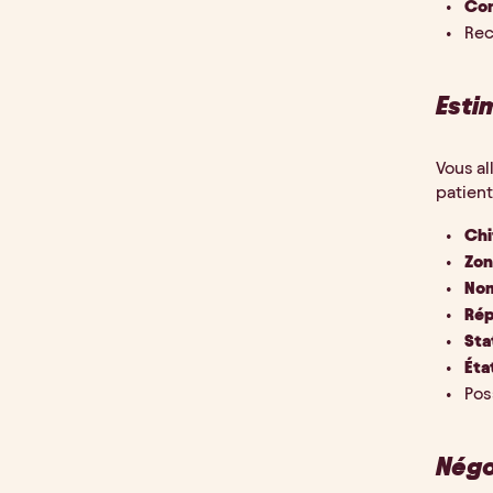
Con
Rec
Esti
Vous al
patient
Chi
Zon
Nom
Rép
Sta
Éta
Pos
Négo