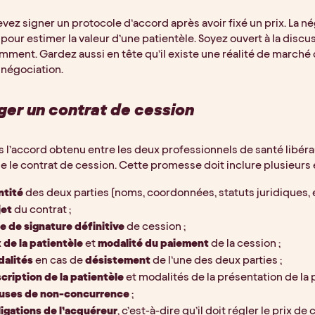
vez signer un protocole d’accord après avoir fixé un prix. La négo
pour estimer la valeur d’une patientèle. Soyez ouvert à la discus
mment. Gardez aussi en tête qu’il existe une réalité de marché
 négociation.
ger un contrat de cession
s l’accord obtenu entre les deux professionnels de santé libérau
 le contrat de cession. Cette promesse doit inclure plusieurs 
ntité
 des deux parties (noms, coordonnées, statuts juridiques, et
et
 du contrat ;
e de signature définitive 
de cession ;
x de la patientèle 
et 
modalité du paiement 
de la cession ;
alités 
en cas de 
désistement
 de l’une des deux parties ;
cription de la patientèle 
et modalités de la présentation de la p
uses de non-concurrence 
;
igations de l’acquéreur
, c’est-à-dire qu’il doit régler le prix de