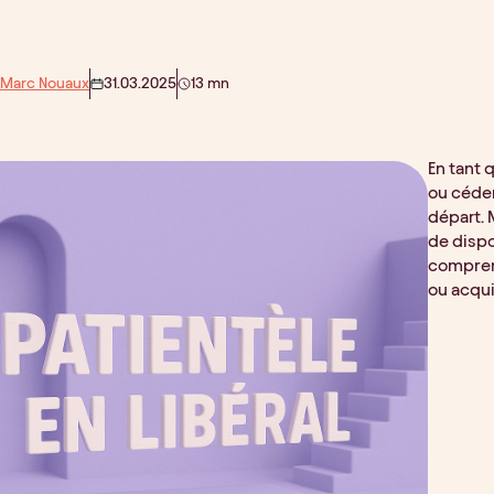
 Marc Nouaux
31.03.2025
13 mn
En tant 
ou céder
départ. 
de dispo
compren
ou acqui