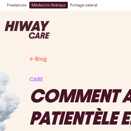
Freelances
Médecins libéraux
Portage salarial
Blog
CARE
COMMENT A
PATIENTÈLE E