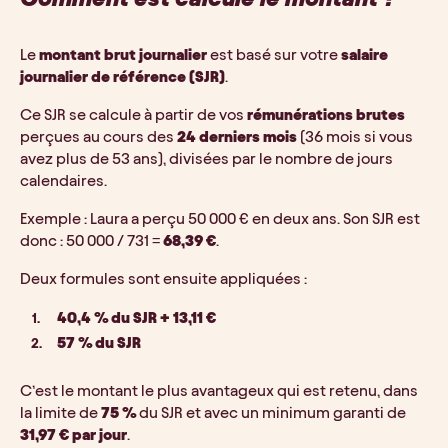
Le 
montant brut journalier
 est basé sur votre 
salaire 
journalier de référence (SJR)
. 
Ce SJR se calcule à partir de vos 
rémunérations brutes
perçues au cours des 
24 derniers mois
 (36 mois si vous 
avez plus de 53 ans), divisées par le nombre de jours 
calendaires.
Exemple : Laura a perçu 50 000 € en deux ans. Son SJR est 
donc : 50 000 / 731 = 
68,39 €
.
Deux formules sont ensuite appliquées :
40,4 % du SJR + 13,11 €
57 % du SJR
C’est le montant le plus avantageux qui est retenu, dans 
la limite de 
75 %
 du SJR et avec un minimum garanti de 
31,97 € par jour
.