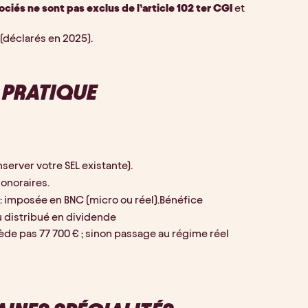
ociés ne sont pas exclus de l’article 102 ter CGI
 et 
 (déclarés en 2025).
 PRATIQUE
nserver votre SEL existante).
 honoraires.
: imposée en BNC (micro ou réel).Bénéfice 
ou distribué en dividende
cède pas 77 700 € ; sinon passage au régime réel 