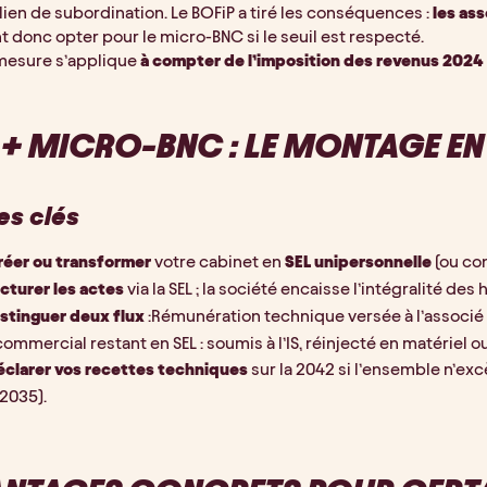
lien de subordination. Le BOFiP a tiré les conséquences : 
les ass
 donc opter pour le micro-BNC si le seuil est respecté.
mesure s’applique 
à compter de l’imposition des revenus 2024
 + MICRO-BNC : LE MONTAGE EN
es clés
réer ou transformer
 votre cabinet en 
SEL unipersonnelle
 (ou co
cturer les actes
 via la SEL ; la société encaisse l’intégralité des
stinguer deux flux
 :Rémunération technique versée à l’associé 
commercial restant en SEL : soumis à l’IS, réinjecté en matériel 
éclarer vos recettes techniques
 sur la 2042 si l’ensemble n’ex
(2035).