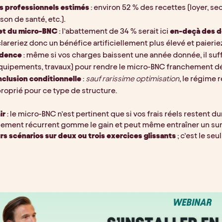
is professionnels estimés
 : environ 52 % des recettes (loyer, sec
son de santé, etc.).
et du micro-BNC
 : l’abattement de 34 % serait ici 
en-deçà des dé
lareriez donc un bénéfice artificiellement plus élevé et paieri
udence
 : même si vos charges baissent une année donnée, il suf
quipements, travaux) pour rendre le micro-BNC franchement dé
clusion conditionnelle
 : 
sauf rarissime optimisation
, le régime 
roprié pour ce type de structure.
ir
 : le micro-BNC n’est pertinent que si vos frais réels restent d
ment récurrent gomme le gain et peut même entraîner un surcoû
rs scénarios sur deux ou trois exercices glissants
 ; c’est le s