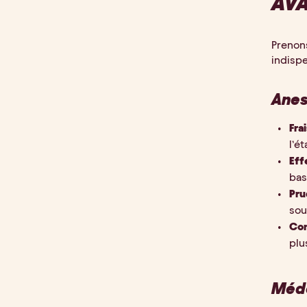
AVA
Prenons
indispe
Anes
Fra
l’é
Eff
bas
Pr
sou
Con
plu
Méde