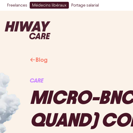
Freelances
Médecins libéraux
Portage salarial
Blog
CARE
MICRO-BNC E
QUAND) COM