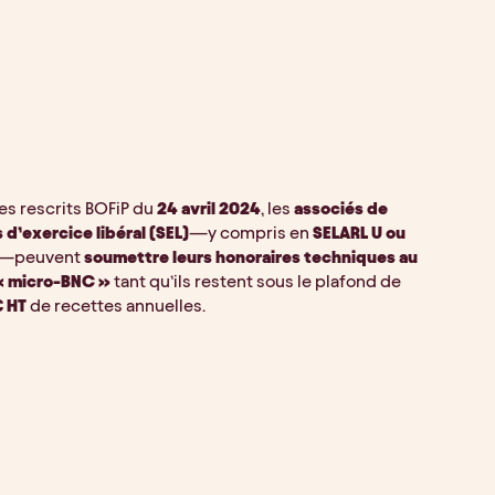
es rescrits BOFiP du 
24 avril 2024
, les 
associés de 
 d’exercice libéral (SEL)
—y compris en 
SELARL U ou 
—peuvent 
soumettre leurs honoraires techniques au 
« micro-BNC »
 tant qu’ils restent sous le plafond de 
€ HT
 de recettes annuelles.