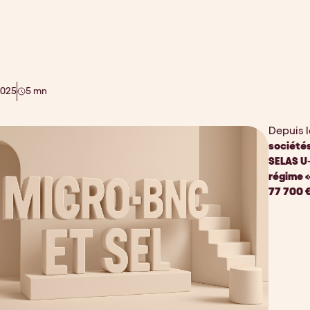
2025
5 mn
Depuis l
sociétés
SELAS U
régime 
77 700 