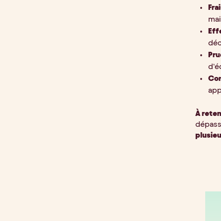
Fra
mai
Eff
déc
Pr
d’é
Con
app
À reten
dépasse
plusieu