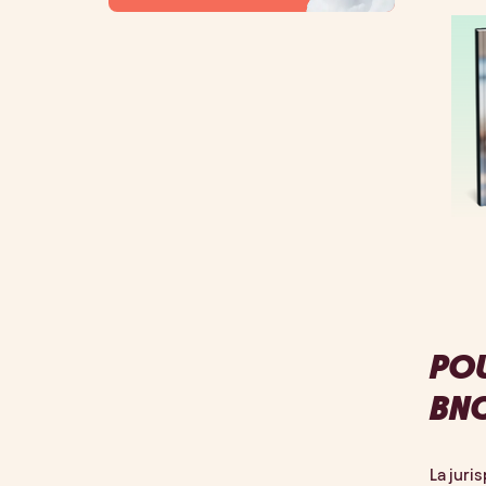
POU
BNC
La juri