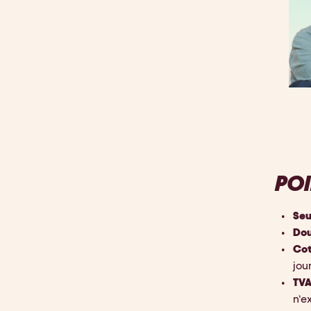
POI
Seu
Dou
Cot
jou
TV
n’e