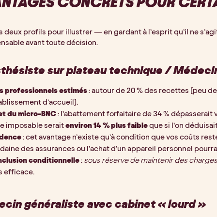
NTAGES CONCRETS POUR CERTA
 deux profils pour illustrer — en gardant à l’esprit qu’il ne s’agi
nsable avant toute décision.
thésiste sur plateau technique / Médeci
is professionnels estimés
 : autour de 20 % des recettes (peu de
tablissement d’accueil).
et du micro-BNC
 : l’abattement forfaitaire de 34 % dépasserait v
e imposable serait 
environ 14 % plus faible
 que si l’on déduisa
udence
 : cet avantage n’existe qu’à condition que vos coûts res
daine des assurances ou l’achat d’un appareil personnel pourrait
clusion conditionnelle
 : 
sous réserve de maintenir des charg
s efficace.
cin généraliste avec cabinet « lourd »