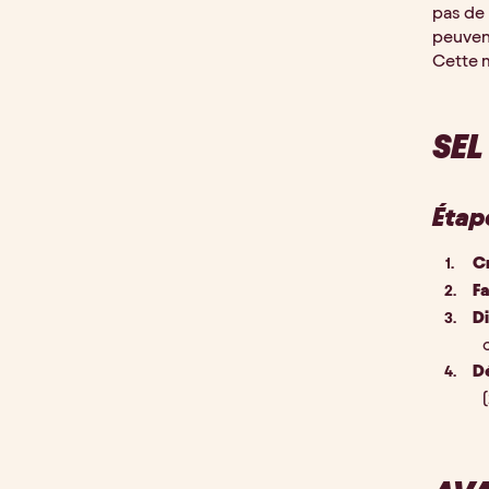
pas de 
peuvent
Cette 
SEL
Étap
C
Fa
Di
D