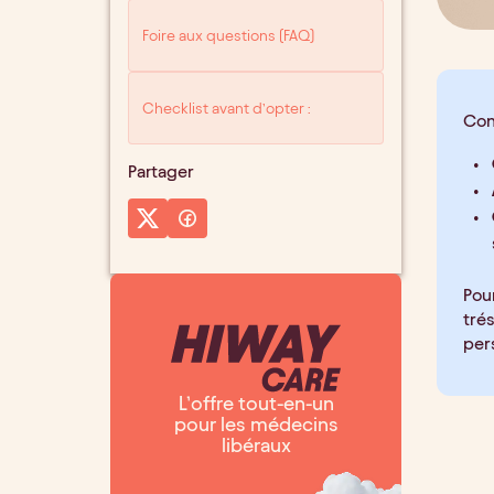
Foire aux questions (FAQ)
Checklist avant d’opter :
Con
Partager
Pour
trés
per
L’offre tout-en-un
pour les médecins
libéraux