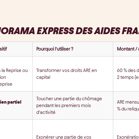
ORAMA EXPRESS DES AIDES FRA
itif
Pourquoi l’utiliser ?
Montant /
 la Reprise ou
Transformer vos droits ARE en
60 % des d
ion
capital
2 temps (e
reprise
Toucher une partie du chômage
ien partiel
ARE mensua
pendant les premiers mois
% du reliqu
d’activité
Exonérer une partie de vos
Exonératio