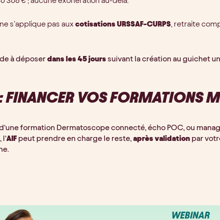
46 368 € ; aucune exonération au-delà.
e ne s’applique pas aux
cotisations URSSAF-CURPS
, retraite co
de à déposer
dans les 45 jours
suivant la création au guichet u
 : FINANCER VOS FORMATIONS 
 d’une formation Dermatoscope connecté, écho POC, ou managem
 l’
AIF
peut prendre en charge le reste,
après validation
par votr
ne.