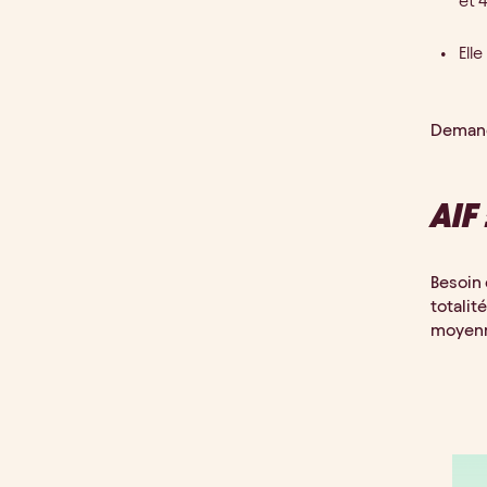
et 
Ell
Deman
AIF
Besoin
totalité,
moyen