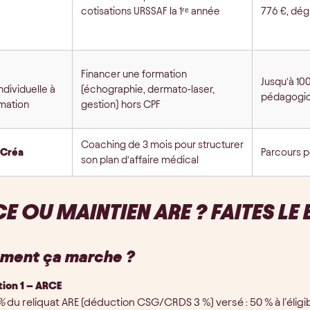
cotisations URSSAF la 1ʳᵉ année
776 €, dég
Financer une formation
Jusqu’à 100
ndividuelle à
(échographie, dermato-laser,
pédagogi
rmation
gestion) hors CPF
Coaching de 3 mois pour structurer
’Créa
Parcours p
son plan d’affaire médical
E OU MAINTIEN ARE ? FAITES L
ent ça marche ?
ion 1 – ARCE
%
du reliquat ARE (déduction CSG/CRDS 3 %) versé : 50 % à l’éligibi