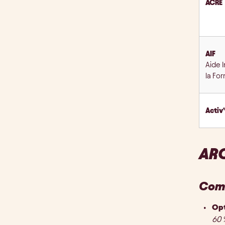
ACRE
AIF
Aide I
la Fo
Activ
ARC
Comm
Opt
60 