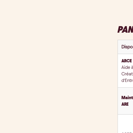
PAN
Dispos
ARCE
Aide à
Créat
d’Ent
Maint
ARE