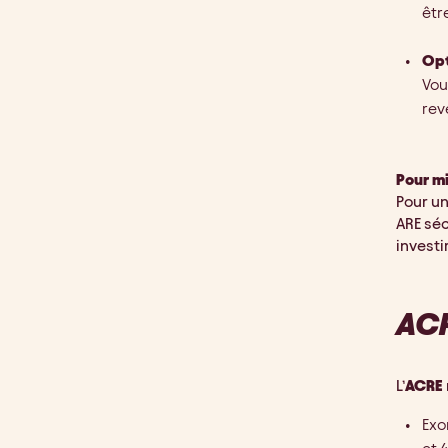
êtr
Opt
Vou
rev
Pour m
Pour un
ARE séc
investi
ACR
L’
ACRE
Exo