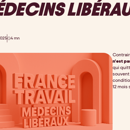
ÉDECINS LIBÉRA
2025
4 mn
Contrair
n'est pa
qui quit
souvent 
conditi
12 mois s