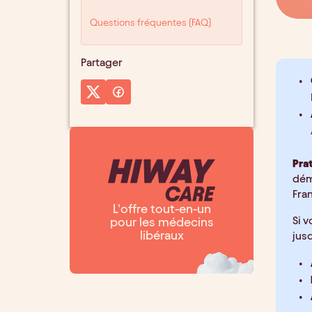
Questions fréquentes (FAQ)
Partager
Pra
démi
Fran
L’offre tout-en-un
Si 
pour les médecins
libéraux
jusq