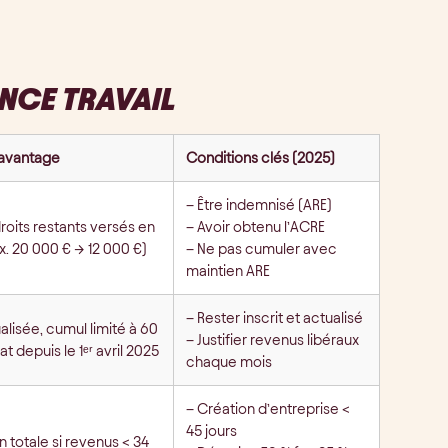
NCE TRAVAIL
 avantage
Conditions clés (2025)
– Être indemnisé (ARE)
roits restants versés en
– Avoir obtenu l’ACRE
x. 20 000 € → 12 000 €)
– Ne pas cumuler avec
maintien ARE
– Rester inscrit et actualisé
lisée, cumul limité à 60
– Justifier revenus libéraux
at depuis le 1ᵉʳ avril 2025
chaque mois
– Création d’entreprise <
45 jours
n totale si revenus < 34