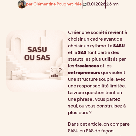
par Clémentine Pougnet-Néel
13.01.2026
6 mn
Créer une société revient à
choisir un cadre avant de
choisir un rythme. La
SASU
et la
SAS
font partie des
statuts les plus utilisés par
les
freelances
et les
entrepreneurs
qui veulent
une structure souple, avec
une responsabilité limitée.
La vraie question tient en
une phrase : vous partez
seul, ou vous construisez à
plusieurs ?
Dans cet article, on compare
SASU ou SAS de façon